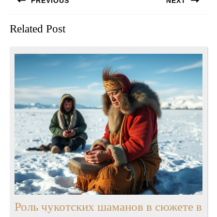
PREVIOUS
NEXT
по
записям
Предыдущая
Следующая
Related Post
запись:
запись:
Роль чукотских шаманов в сюжете в