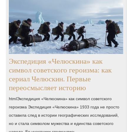
Экспедиция «Челюскина» как
символ советского героизма: как
сериал Челюскин. Первые
Экспедиция
переосмысляет историю
«Челюскина»
htmlЭкспедиция «Челюскина» как символ советского
как
героизма Экспедиция «Челюскина» 1933 года не просто
символ
оставила след в истории географических исследований,
советского
но и стала символом мужества и единства советского
героизма:
народа. Ее участники столкнулись