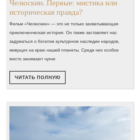
Челюскин. Первые: мистика или
Роль
историческая правда?
чукотских
Фильм «Челюскин» — это не только захватывающая
шаманов
приключенческая история. Он также заставляет нас
в
задуматься о богатом культурном наследии народов,
сюжете
живущих на краю нашей планеты. Среди них особое
в
место занимают чукчи
Челюскин.
Первые:
ЧИТАТЬ
ЧИТАТЬ ПОЛНУЮ
ПОЛНУЮ
мистика
или
историческая
правда?