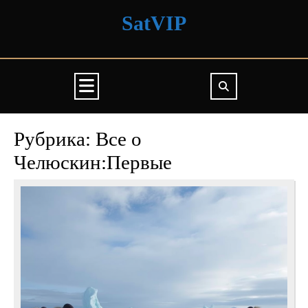
Перейти
SatVIP
к
содержимому
Кнопка
Открыть
Рубрика:
Все о
Челюскин:Первые