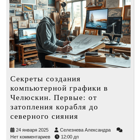
Секреты создания
компьютерной графики в
Челюскин. Первые: от
затопления корабля до
Секреты
северного сияния
создания
24
Селезнева
24 января 2025
Селезнева Александра
компьютерной
января
Александра
Нет комментариев
12:00 дп