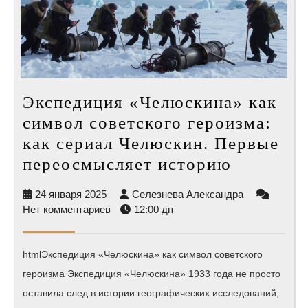
Экспедиция «Челюскина» как
символ советского героизма:
как сериал Челюскин. Первые
Экспеди
переосмысляет историю
«Челюск
24
Селезнева
24 января 2025
Селезнева Александра
как
января
Александра
Нет комментариев
12:00 дп
символ
2025
советско
htmlЭкспедиция «Челюскина» как символ советского
героизма
героизма Экспедиция «Челюскина» 1933 года не просто
как
оставила след в истории географических исследований,
сериал