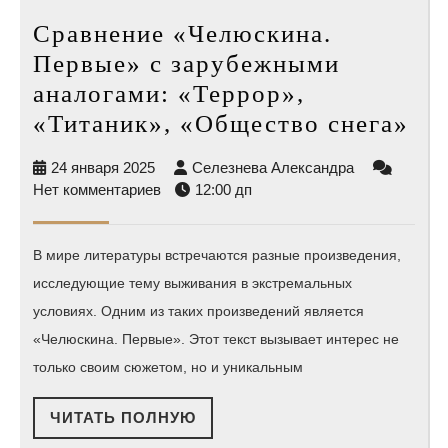
Сравнение «Челюскина.
Первые» с зарубежными
аналогами: «Террор»,
Ср
«Титаник», «Общество снега»
«Ч
24
Селезнева
24 января 2025
Селезнева Александра
Пе
января
Александра
Нет комментариев
12:00 дп
с
2025
за
В мире литературы встречаются разные произведения,
ан
исследующие тему выживания в экстремальных
«Т
условиях. Одним из таких произведений является
«Т
«Челюскина. Первые». Этот текст вызывает интерес не
«О
только своим сюжетом, но и уникальным
сн
ЧИТАТЬ
ЧИТАТЬ ПОЛНУЮ
ПОЛНУЮ