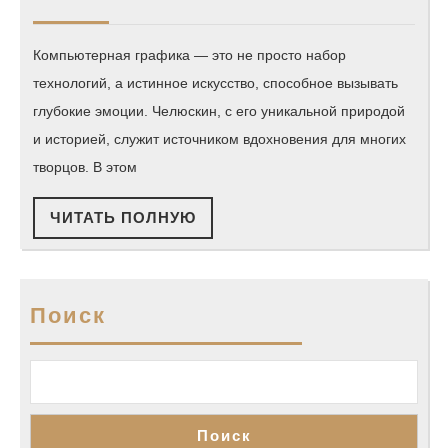
графики
2025
в
Компьютерная графика — это не просто набор
Челюскин.
технологий, а истинное искусство, способное вызывать
Первые:
глубокие эмоции. Челюскин, с его уникальной природой
от
и историей, служит источником вдохновения для многих
затопления
творцов. В этом
корабля
ЧИТАТЬ
ЧИТАТЬ ПОЛНУЮ
до
ПОЛНУЮ
северного
сияния
Поиск
Поиск