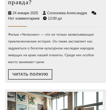
Роль
правда?
чукотских
24
Селезнева
24 января 2025
Селезнева Александра
шаманов
января
Александра
Нет комментариев
12:00 дп
в
2025
сюжете
Фильм «Челюскин» — это не только захватывающая
в
приключенческая история. Он также заставляет нас
Челюскин.
задуматься о богатом культурном наследии народов,
Первые:
живущих на краю нашей планеты. Среди них особое
мистика
место занимают чукчи
или
ЧИТАТЬ
ЧИТАТЬ ПОЛНУЮ
историческая
ПОЛНУЮ
правда?