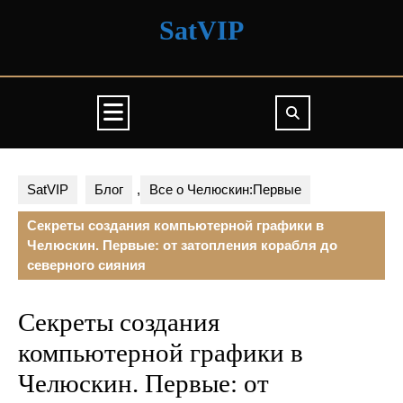
Перейти
SatVIP
к
содержимому
Кнопка
Открыть
SatVIP
Блог
,
Все о Челюскин:Первые
Секреты создания компьютерной графики в
Челюскин. Первые: от затопления корабля до
северного сияния
Секреты создания
компьютерной графики в
Челюскин. Первые: от