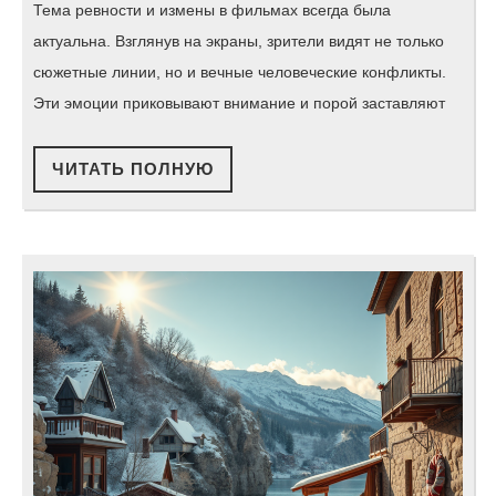
ревности
Тема ревности и измены в фильмах всегда была
и
актуальна. Взглянув на экраны, зрители видят не только
измен
сюжетные линии, но и вечные человеческие конфликты.
в
Эти эмоции приковывают внимание и порой заставляют
фильмах:
что
ЧИТАТЬ
ЧИТАТЬ ПОЛНУЮ
ПОЛНУЮ
скрывает
большая
часть
таких
сюжетов?