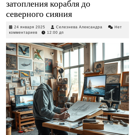
затопления корабля до
северного сияния
24
Селезнева
24 января 2025
Селезнева Александра
Нет
января
Александра
комментариев
12:00 дп
2025