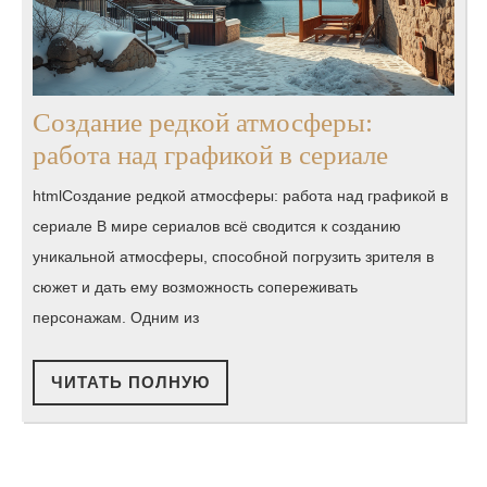
Создание редкой атмосферы:
Создани
работа над графикой в сериале
редкой
htmlСоздание редкой атмосферы: работа над графикой в
атмосфе
сериале В мире сериалов всё сводится к созданию
работа
уникальной атмосферы, способной погрузить зрителя в
над
сюжет и дать ему возможность сопереживать
графико
персонажам. Одним из
в
сериале
ЧИТАТЬ
ЧИТАТЬ ПОЛНУЮ
ПОЛНУЮ